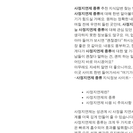
사정지연제 종류
추천 지식답변 찾는
사정지연제 종류
에 대해 한번 알아볼
기가 힘드실 거예요. 원하는 정확한 내
며칠 전에 우연히 들린 곳인데,
사정지
늘
사정지연제 종류
에 대해 관심 있던
생각하지 못한 정보들도 많구요. 아, 업
아마 들어가 보시면 “괜찮겠다” 하시
장 좋은 것 같아요. 내용도 풍부하고,
게다가
사정지연제 종류
에 대한 몇 
남들이 괜찮다 말하는 건, 괜히 하는 
어딘지 바로 아시겠어요?
아무래도 자세히 알면 더 좋으니까요,
이곳 사이트 한번 들어가셔서 “여기가
<
사정지연제 종류
지식정보 사이트>
사정지연제란?
사정지연제의 종류
사정지연제 사용 시 주의사항
사정지연제는 성관계 시 사정을 지연시
계를 더욱 깊게 만들어 줄 수 있습니다
사정지연제의 종류는 크게 두 가지로 
은 빠르게 흡수되어 효과를 발휘합니다