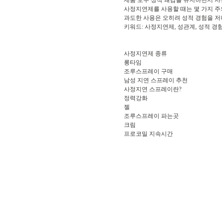
제품 모두 성적 쾌감을 유지하면서 사
사정지연제를 사용할 때는 몇 가지 주
과도한 사용은 오히려 성적 경험을 저
키워드: 사정지연제, 성관계, 성적 경
사정지연제 종류
롱타임
조루스프레이 구매
남성 지연 스프레이 추천
사정지연 스프레이란?
정력강화
젤
조루스프레이 파는곳
크림
프로코밀 지속시간