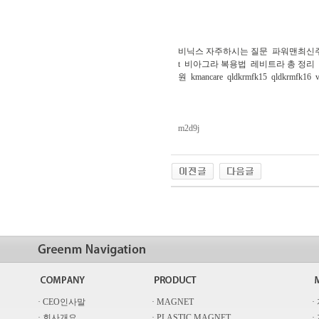
비닉스 자주하시는 질문
파워맨최신
t
비아그라 복용법
레비트라 총 정리
원
kmancare
qldkrmfk15
qldkrmfk16
m2d9j
· CEO인사말
· MAGNET
·
· 회사개요
· PLASTIC MAGNET
·