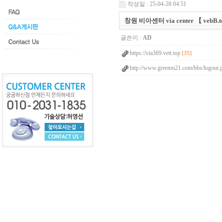
작성일 : 25-04-28 04:51
창원 비아센터 via center 【 vebB.t
글쓴이 :
AD
https://via369.vett.top
[35]
http://www.greenm21.com/bbs/logout.p