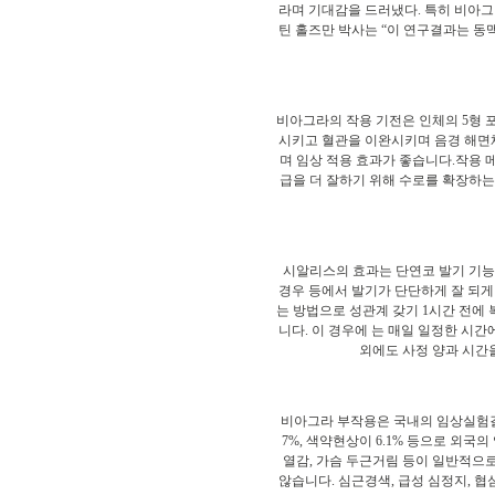
라며 기대감을 드러냈다. 특히 비아그
틴 홀즈만 박사는 “이 연구결과는 동
비아그라의 작용 기전은 인체의 5형
시키고 혈관을 이완시키며 음경 해면체
며 임상 적용 효과가 좋습니다.작용 
급을 더 잘하기 위해 수로를 확장하는
시알리스의 효과는 단연코 발기 기능의
경우 등에서 발기가 단단하게 잘 되게 
는 방법으로 성관계 갖기 1시간 전에
니다. 이 경우에 는 매일 일정한 시
외에도 사정 양과 시간
비아그라 부작용은 국내의 임상실험결과
7%, 색약현상이 6.1% 등으로 외국
열감, 가슴 두근거림 등이 일반적으로
않습니다. 심근경색, 급성 심정지, 협