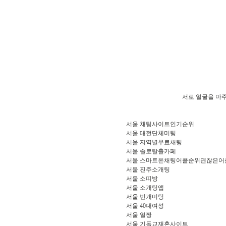
서로 얼굴을 마주
서울 채­팅­사­이­트­인­기­순­위
서울 대전단체미팅
서울 지­역­별­무­료­채­팅
서울 솔로탈출카페
서울 스마트폰채팅어플순위괜찮은어
서울 진주소개팅
서울 소­띠­방
서울 소개팅앱
서울 번개미팅
서울 40대여성
서울 얼짱
서울 기독교재혼사이트