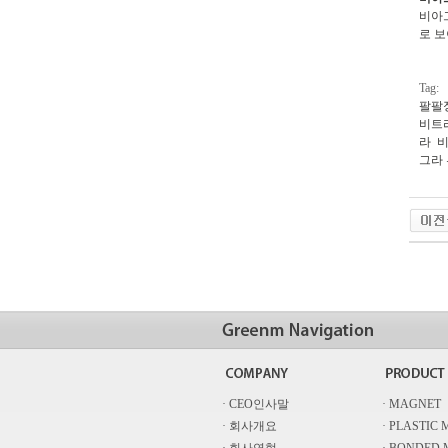
비아
로 
Tag:
팔팔
비트
라
비
그라
· CEO인사말
· MAGNET
· 회사개요
· PLASTIC