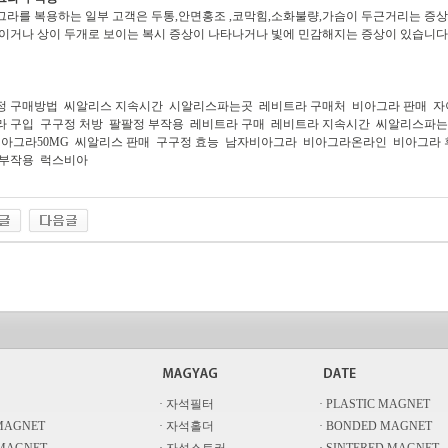
그라를 복용하는 일부 고객은 두통,안면홍조 ,코막힘,소화불량,가슴이 두근거리는 증상
보이거나 상이 두개로 보이는 복시 증상이 나타나거나 빛에 민감해지는 증상이 있습니다
정 구매방법
씨알리스 지속시간
시알리스파는곳
레비트라 구매처
비아그라 판매
자
라 구입
구구정 처방
팔팔정 부작용
레비트라 구매
레비트라 지속시간
씨알리스파는
아그라50MG
씨알리스 판매
구구정 효능
남자비아그라
비아그라온라인
비아그라 
 부작용
럭스비아
· 자석필터
· PLASTIC MAGNET
 MAGNET
· 자석홀더
· BONDED MAGNET