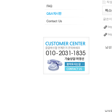
작성일
럭스
글쓴이 
htt
htt
남성
남성들