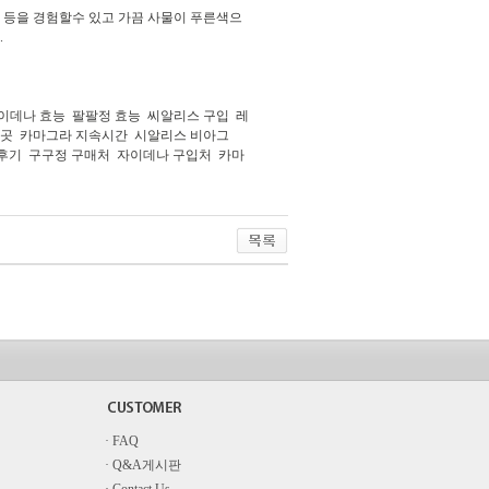
 등을 경험할수 있고 가끔 사물이 푸른색으
.
이데나 효능
팔팔정 효능
씨알리스 구입
레
곳
카마그라 지속시간
시알리스 비아그
후기
구구정 구매처
자이데나 구입처
카마
· FAQ
· Q&A게시판