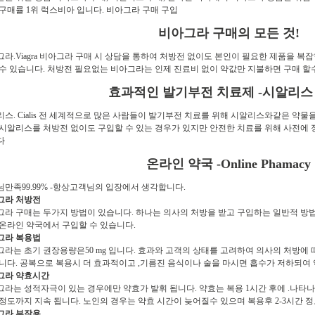
구매률 1위 럭스비아 입니다. 비아그라 구매 구입
비아그라 구매의 모든 것!
라.Viagra 비아그라 구매 시 상담을 통하여 처방전 없이도 본인이 필요한 제품을 복
수 있습니다. 처방전 필요없는 비아그라는 인제 진료비 없이 약값만 지불하면 구매 할
효과적인 발기부전 치료제 -시알리스 
스. Cialis 전 세계적으로 많은 사람들이 발기부전 치료를 위해 시알리스와같은 약
시알리스를 처방전 없이도 구입할 수 있는 경우가 있지만 안전한 치료를 위해 사전에 
다
온라인 약국 -Online Phamacy
만족99.99% -항상고객님의 입장에서 생각합니다.
그라 처방전
라 구매는 두가지 방법이 있습니다. 하나는 의사의 처방을 받고 구입하는 일반적 방법
온라인 약국에서 구입할 수 있습니다.
그라 복용법
라는 초기 권장용량은50 mg 입니다. 효과와 고객의 상태를 고려하여 의사의 처방에 따
합니다. 공복으로 복용시 더 효과적이고 ,기름진 음식이나 술을 마시면 흡수가 저하되여
그라 약효시간
라는 성적자극이 있는 경우에만 약효가 발휘 됩니다. 약효는 복용 1시간 후에 .나타나지만
정도까지 지속 됩니다. 노인의 경우는 약효 시간이 늦어질수 있으며 복용후 2-3시간 
그라 부작용