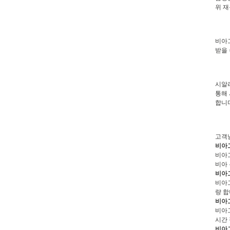
위 재
비아그
받을 
시알리
통해 
합니
고객님
비아
비아그
비아 
비아
비아그
량 
비아
비아그
시간 
비아