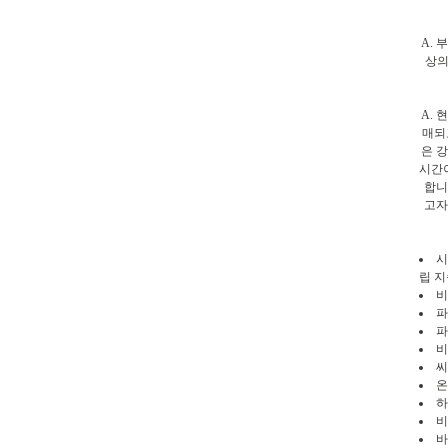
A. 
상의
A. 
매되
은 
시간
합니
고자
시
립 
비
파
파
비
씨
온
하
비
바