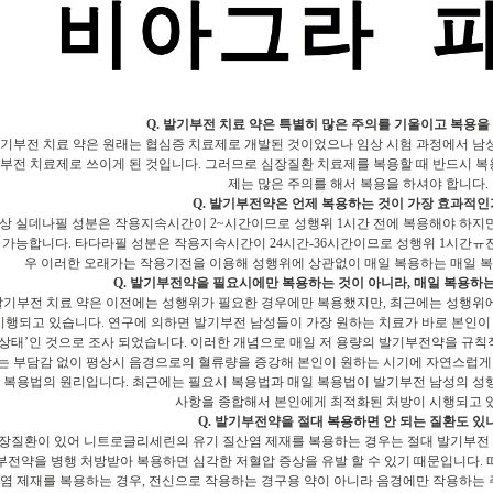
Q. 발기부전 치료 약은 특별히 많은 주의를 기울이고 복용을
 발기부전 치료 약은 원래는 협심증 치료제로 개발된 것이었으나 임상 시험 과정에서 남
부전 치료제로 쓰이게 된 것입니다. 그러므로 심장질환 치료제를 복용할 때 반드시 
제는 많은 주의를 해서 복용을 하셔야 합니다.
Q. 발기부전약은 언제 복용하는 것이 가장 효과적인
 통상 실데나필 성분은 작용지속시간이 2~시간이므로 성행위 1시간 전에 복용해야 하지만
 가능합니다. 타다라필 성분은 작용지속시간이 24시간-36시간이므로 성행위 1시간ㅠ
우 이러한 오래가는 작용기전을 이용해 성행위에 상관없이 매일 복용하는 매일 
Q. 발기부전약을 필요시에만 복용하는 것이 아니라, 매일 복용하
 발기부전 치료 약은 이전에는 성행위가 필요한 경우에만 복용했지만, 최근에는 성행위
시행되고 있습니다. 연구에 의하면 발기부전 남성들이 가장 원하는 치료가 바로 본인이
상태’인 것으로 조사 되었습니다. 이러한 개념으로 매일 저 용량의 발기부전약을 규칙
는 부담감 없이 평상시 음경으로의 혈류량을 증강해 본인이 원하는 시기에 자연스럽게
 복용법의 원리입니다. 최근에는 필요시 복용법과 매일 복용법이 발기부전 남성의 성
사항을 종합해서 본인에게 최적화된 처방이 시행되고 
Q. 발기부전약을 절대 복용하면 안 되는 질환도 있
 심장질환이 있어 니트로글리세린의 유기 질산염 제재를 복용하는 경우는 절대 발기부전
부전약을 병행 처방받아 복용하면 심각한 저혈압 증상을 유발 할 수 있기 때문입니다
염 제재를 복용하는 경우, 전신으로 작용하는 경구용 약이 아니라 음경에만 작용하는