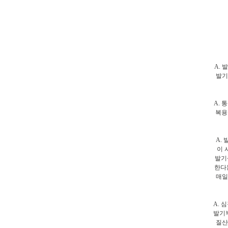
A.
발기
A.
복용
A.
이 
발기
한다
매일
A.
발기
질산