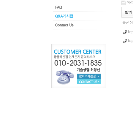
작성일
발기
글쓴이 
htt
htt