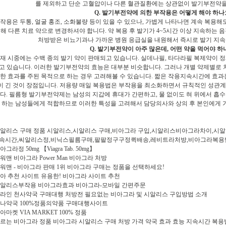
를 제외하고 단순 고혈압이나 다른 혈관질환에는 상관없이 발기부전약을
Q. 발기부전약에 의한 부작용은 어떻게 해야 하나
부작용은 두통, 얼굴 홍조, 소화불량 등이 있을 수 있으나, 가볍게 나타나면 계속 복용
해 다른 치료 약으로 변경하셔야 합니다. 약 복용 후 발기가 4~5시간 이상 지속하는
처방받은 비뇨기과나 가까운 병원 응급실을 내원해서 즉시로 발기 지속
Q. 발기부전약이 아주 많은데, 어떤 약을 먹어야 하
현재 시중에는 수백 종의 발기 약이 판매되고 있습니다. 실데나필, 타다라필 복제약이 정
고 있습니다. 이러한 발기부전약의 효능은 대부분 비슷합니다. 그러나 개별 약제별로 
강한 효과를 주된 목적으로 하는 경우 고려해볼 수 있습니다. 짧은 작용지속시간에 효과
이 긴 것이 장점입니다. 저용량 매일 복용법은 부작용을 최소화하면서 규칙적인 성관
다. 필름형 발기부전약제는 남성의 지갑에 휴대가 간편하고, 물 없이도 혀 위에서 
 하는 남성들에게 적합하므로 이러한 특성을 고려해서 담당의사와 상의 후 본인에게 
알리스 구매 정품 시알리스,시알리스 구매,비아그라 구입,시알리스비아그라차이,시알
지속시간,씨알리스정,비닉스필름구매,팔팔정구구정퀵배송,레비트라처방,비아그라복용
아그라정 50mg 【Viagra Tab. 50mg】
워맨 비아그라 Power Man 비아그라 처방
워맨 - 비아그라 판매 1위 비아그라 구매는 정품을 선택하세요!
아 추천 사이트 유용한! 비아그라 사이트 추천
알리스부작용 비아그라효과 비아그라-모바일 간편주문
라인 천사약국 구매대행 처방전 필요없는 비아그라 및 시알리스 구입방법 소개
나약국 100%정품의약품 구매대행사이트
아마켓 VIA MARKET 100% 정품
르는 비아그라 정품 비아그라 시알리스 구매 처방 가격 약국 효과 효능 지속시간 복용