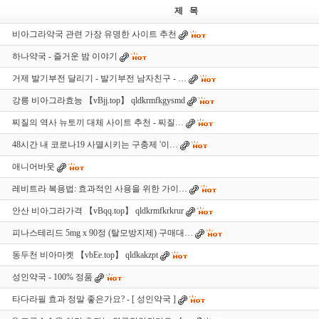
제 목
비아그라약국 관련 가장 유명한 사이트 추천
하나약국 - 즐거운 밤 이야기
거제 발기부전 달리기 - 발기부전 남자친구 - …
강릉 비아그라효능 【vBjj.top】 qldkrmfkgysmd
찌질의 역사 뉴토끼 대체 사이트 추천 - 찌질…
48시간 내 코로나19 사멸시키는 구충제 '이…
애니어바웃
레비트라 복용법: 효과적인 사용을 위한 가이…
안산 비아그라가격 【vBqq.top】 qldkrmfkrkrur
피나스테리드 5mg x 90정 (탈모방지제) 구매대…
동두천 비아마켓 【vbEe.top】 qldkakzpt
성인약국 - 100% 정품
타다라필 효과 정말 좋은가요? - [ 성인약국 ]