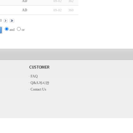
AD
09-02
362
AD
09-02
360
0
and
or
· FAQ
· Q&A게시판
· Contact Us