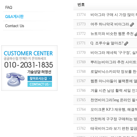
번호
15774
비아그라 구매 시 가장 많이 
15773
여주 하나약국 비아그라
15772
뉴토끼와 비슷한 웹툰 추천
15771
Q. 조루수술 얼마죠?
15770
비아그라 제네릭 '구구정', 
15769
뿌리는비아그라 추천 사이트:
15768
로얄비닉스카피약 정보를 한
15767
웹툰 마니아들이 블랙툰에 열
15766
겨울 시즌 남성 활력 세일 인
15765
천연비아그라5mg 온라인 필
15764
오미크론 KP.3 재유행, 해
15763
안전하게 구구정 구매하는 방
15762
태국비아그라 보기 편한 깔끔