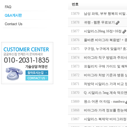
번호
15879
남성 파워, 부부 행복의 비밀
15878
귀령 - 웹툰 무료보기
15877
시알리스20mg 16정+16정
15876
올바른 비아그라 복용법! + 
15875
구구정, 누구에게 맞을까? 
15874
비아그라 직구 방법과 주의사
15873
프릴리지 구매 가이드 및 혜
15872
비아그라 처방 기준과 병원 상
15871
처방약 시알리스 가격 비교 정
15870
Q. 시알리스 5mg 계속 먹으
15869
원스 어폰 어 타임 - manhwa
15868
비아그라 가격 정보를 한눈에
15867
시알리스 복제약 비아그라정